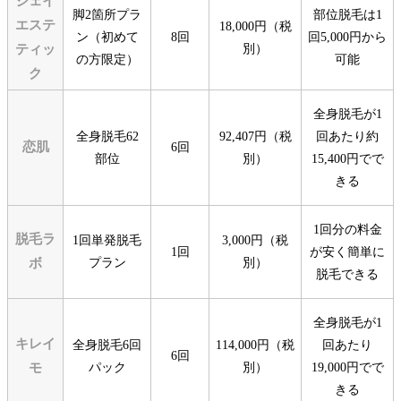
ジェイ
脚2箇所プラ
部位脱毛は1
エステ
18,000円（税
ン（初めて
8回
回5,000円から
ティッ
別）
の方限定）
可能
ク
全身脱毛が1
全身脱毛62
92,407円（税
回あたり約
恋肌
6回
部位
別）
15,400円でで
きる
1回分の料金
脱毛ラ
1回単発脱毛
3,000円（税
1回
が安く簡単に
ボ
プラン
別）
脱毛できる
全身脱毛が1
キレイ
全身脱毛6回
114,000円（税
回あたり
6回
モ
パック
別）
19,000円でで
きる