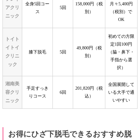
全身5回コー
158,000円（税
月々5,400円
アクリ
5回
ス
別）
（税別）で
ニック
OK
初めての方限
トイト
定1回100円
イトイ
49,800円（税
膝下脱毛
5回
（脇・鼻下・
クリニ
別）
手指から選
ック
択）
湘南美
全国展開して
手足すっき
201,820円（税
容クリ
6回
いる大手で通
りコース
込）
いやすい
ニック
お得にひざ下脱毛できるおすすめ脱