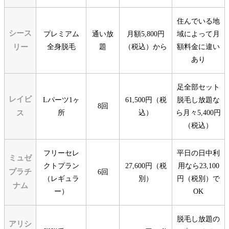
住んでいる地
シース
プレミアム
通い放
月額5,800円
域によって月
リー
全身脱毛
題
（税込）から
額料金に違い
あり
足全部セット
レイビ
Lパーツ1ヶ
61,500円（税
脱毛し放題な
8回
ス
所
込）
ら月々5,400円
（税込）
フリーセレ
平日の日中利
ミュゼ
クトプラン
27,600円（税
用なら23,100
プラチ
6回
（レギュラ
別）
円（税別）で
ナム
ー）
OK
脱毛し放題の
アリシ