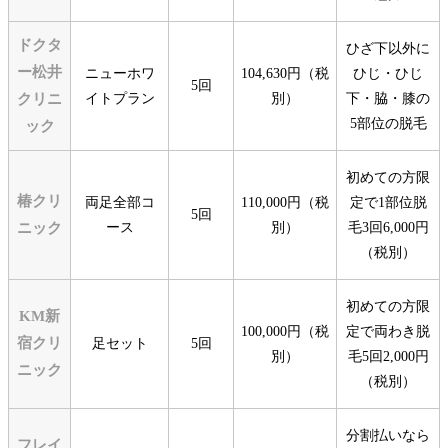
ドクタ
ひざ下以外に
ー松井
ニューホワ
104,630円（税
ひじ・ひじ
5回
クリニ
イトプラン
別）
下・脇・膝の
5部位の脱毛
ック
初めての方限
椿クリ
両足全部コ
110,000円（税
定で1部位脱
5回
ニック
ース
別）
毛3回6,000円
（税別）
初めての方限
KM新
100,000円（税
定で両わき脱
宿クリ
足セット
5回
別）
毛5回2,000円
ニック
（税別）
分割払いなら
フレイ