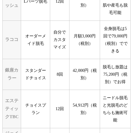
Lパーツ脱毛
12回
ッシュ
別）
肌や産毛も脱
毛可能
全身脱毛は5
自分で
オーダーメ
月額3,000円
回で79,000円
ラココ
カスタ
イド脱毛
（税別）
（税別）でで
マイズ
きる
脱毛し放題は
銀座カ
スタンダー
42,000円（税
8回
75,200円（税
ラー
ドチョイス
別）
別）でお得
ニードル脱毛
エステ
チョイスプ
54,912円（税
と光脱毛のど
ティッ
12回
ラン
別）
ちらも施術可
クTBC
能