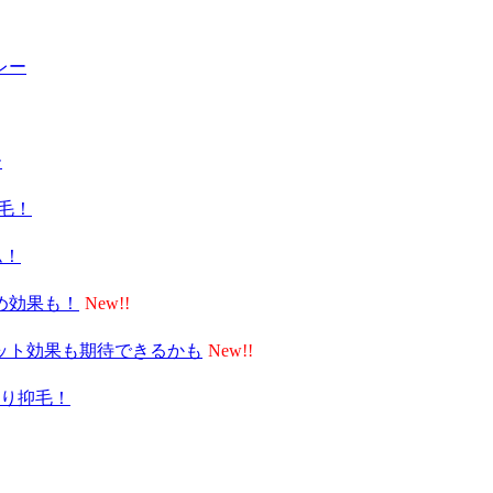
レー
ー
脱毛！
ム！
締め効果も！
ット効果も期待できるかも
り抑毛！