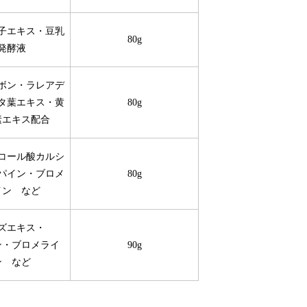
子エキス・豆乳
80g
発酵液
ボン・ラレアデ
タ葉エキス・黄
80g
素エキス配合
コール酸カルシ
パイン・ブロメ
80g
イン など
ズエキス・
ン・ブロメライ
90g
ン など