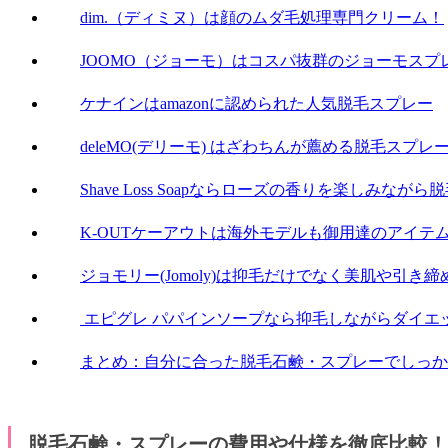
dim.（ディミヌ）は顔のムダ毛処理専門クリーム！
JOOMO（ジョーモ）はコスパ抜群のジョーモスプ
ケナインはamazonに認められた人気脱毛スプレー
deleMO(デリーモ) はざわちんが薦める脱毛スプレ
Shave Loss Soapならローズの香りを楽しみながら
K-OUTケーアウトは海外モデルも御用達のアイテ
ジョモリー(Jomoly)は抑毛だけでなく美肌や引き
エピグレ パパインソープなら抑毛しながらダイエ
まとめ：自分に合った脱毛石鹸・スプレーでしっか
脱毛石鹸・スプレーの費用や仕様を徹底比較！