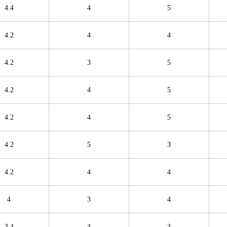
4.4
4
5
4.2
4
4
4.2
3
5
4.2
4
5
4.2
4
5
4.2
5
3
4.2
4
4
4
3
4
3.4
4
3