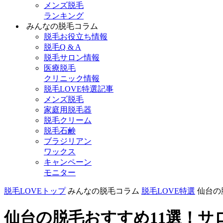
メンズ脱毛
ランキング
みんなの脱毛コラム
脱毛お役立ち情報
脱毛Q & A
脱毛サロン情報
医療脱毛
クリニック情報
脱毛LOVE特選記事
メンズ脱毛
家庭用脱毛器
脱毛クリーム
脱毛石鹸
ブラジリアン
ワックス
キャンペーン
モニター
脱毛LOVEトップ
みんなの脱毛コラム
脱毛LOVE特選
仙台の
仙台の脱毛おすすめ11選！