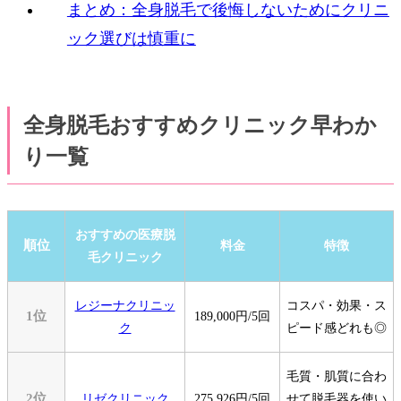
まとめ：全身脱毛で後悔しないためにクリニ
ック選びは慎重に
全身脱毛おすすめクリニック早わか
り一覧
おすすめの医療脱
順位
料金
特徴
毛クリニック
レジーナクリニッ
コスパ・効果・ス
1位
189,000円/5回
ク
ピード感どれも◎
毛質・肌質に合わ
2位
リゼクリニック
275,926円/5回
せて脱毛器を使い