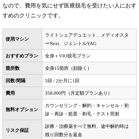
なので、費用を気にせず医療脱毛を受けたい人におす
すめのクリニックです。
ライトシェアデュエット、メディオスタ
使用マシン
ーNext、ジェントルYAG
おすすめプラン
全身＋VIO脱毛プラン
箇所数
全身15箇所（顔除く）
回数/間隔
5回 / 2か月に1回
費用
358,000円（月定額プランあり）
カウンセリング・解約・キャンセル・初
無料オプション
診・再診・処置・剃毛・テスト照射
診療・治療薬すべて無料、途中解約時は
リスク保証
残り回数分を返金