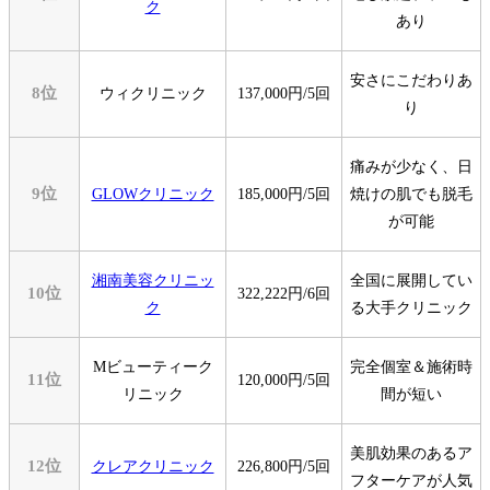
ク
あり
安さにこだわりあ
8位
ウィクリニック
137,000円/5回
り
痛みが少なく、日
9位
GLOWクリニック
185,000円/5回
焼けの肌でも脱毛
が可能
湘南美容クリニッ
全国に展開してい
10位
322,222円/6回
ク
る大手クリニック
Mビューティーク
完全個室＆施術時
11位
120,000円/5回
リニック
間が短い
美肌効果のあるア
12位
クレアクリニック
226,800円/5回
フターケアが人気