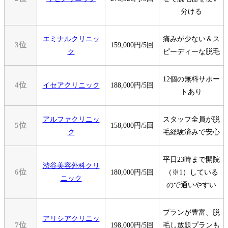
分ける
エミナルクリニッ
痛みが少ない＆ス
3位
159
,
000
円/5回
ク
ピーディーな脱毛
12個の無料サポー
4位
イセアクリニック
188,000円/5回
トあり
アルファクリニッ
スタッフ全員が脱
5位
158,000円/5回
ク
毛経験済みで安心
平日23時まで開院
渋谷美容外科クリ
6位
180,000円/5回
（※1）している
ニック
ので通いやすい
プランが豊富、脱
アリシアクリニッ
7位
198,000円/5回
毛し放題プランも