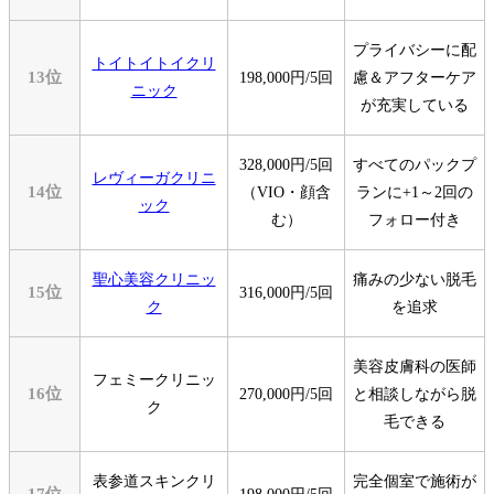
プライバシーに配
トイトイトイクリ
13位
198,000円/5回
慮＆アフターケア
ニック
が充実している
328,000円/5回
すべてのパックプ
レヴィーガクリニ
14位
（VIO・顔含
ランに+1～2回の
ック
む）
フォロー付き
聖心美容クリニッ
痛みの少ない脱毛
15位
316,000円/5回
ク
を追求
美容皮膚科の医師
フェミークリニッ
16位
270,000円/5回
と相談しながら脱
ク
毛できる
表参道スキンクリ
完全個室で施術が
17位