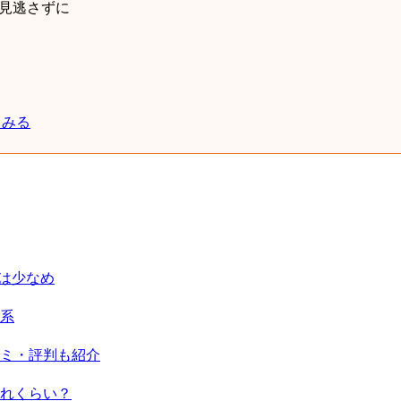
見逃さずに
てみる
は少なめ
系
ミ・評判も紹介
れくらい？