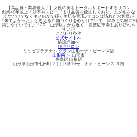
【高品質・業界最大手】女性の美をトータルサポートするサロン
創業40年以上！効率やスピードより品質を優先しており、ムダ毛をな
くすだけでなくキメ細かで輝く美肌を実現♪サロンは訪れたお客様が
「来てよかった」と思える店舗づくりを心がけていて、悩みも気軽に相
談しやすいですよ！JR「山形駅」から近く、提携駐車場もあり訪れや
すい◎
こだわり条件
公式サイトへ
施設詳細へ
脱毛サロン
ミュゼプラチナム グラン山形ナナ・ビーンズ店
山形県
＞ 山形市
最寄駅
山形駅
山形県山形市七日町２丁目7番10号 ナナ・ビーンズ ３階