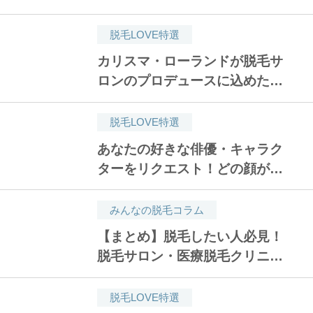
貴文氏が脱毛した理由は〇〇だ
った！
脱毛LOVE特選
カリスマ・ローランドが脱毛サ
ロンのプロデュースに込めた願
い【男の美は女をも美しくす
る】
脱毛LOVE特選
あなたの好きな俳優・キャラク
ターをリクエスト！どの顔がタ
イプ？1分であなたの好みを診
断【ヒゲ診断】
みんなの脱毛コラム
【まとめ】脱毛したい人必見！
脱毛サロン・医療脱毛クリニッ
クのおすすめ人気ランキング15
選
脱毛LOVE特選