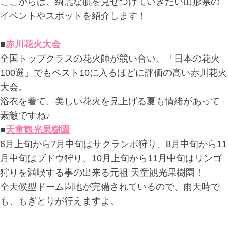
ここからは、綺麗な肌を見せつけていきたい山形県の
イベントやスポットを紹介します！
■
赤川花火大会
全国トップクラスの花火師が競い合い、「日本の花火
100選」でもベスト10に入るほどに評価の高い赤川花火
大会。
浴衣を着て、美しい花火を見上げる夏も情緒があって
素敵ですね♪
■
天童観光果樹園
6月上旬から7月中旬はサクランボ狩り、8月中旬から11
月中旬はブドウ狩り、10月上旬から11月中旬はリンゴ
狩りを満喫する事の出来る元祖 天童観光果樹園！
全天候型ドーム園地が完備されているので、雨天時で
も、もぎとりが行えますよ。