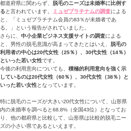
都道府県に関わらず、
脱毛のニーズは未婚率に比例す
る
と言われています。
ミュゼプラチナムの調査
による
と、「ミュゼプラチナム会員の83％が未婚者であ
る。」という報告がされていました。
さらに、
中小企業ビジネス支援サイトの調査
による
と、男性の脱毛意識が高まってきたとはいえ、
脱毛の
利用者の中心は20代女性（25％）、30代女性（14％）
といった若い女性
です。
今後の利用意向についても、
積極的利用意向を強く示
しているのは20代女性（60％）、30代女性（38％）と
いった若い女性
となっています。
特に脱毛のニーズが大きい20代女性について、山形県
内の未婚率を調べると68.8%（全国43位）となってお
り、他の都府県と比較して、山形県は比較的脱毛ニー
ズの小さい県であるといえます。