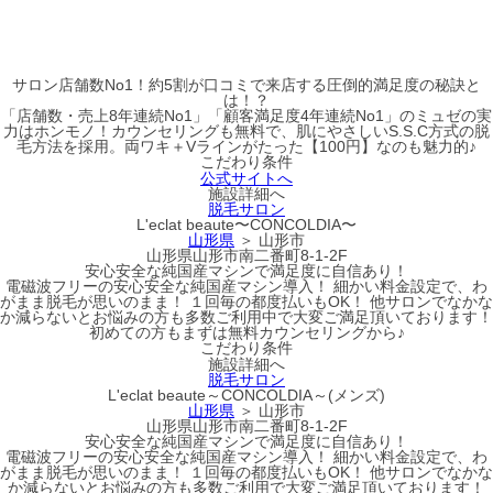
サロン店舗数No1！約5割が口コミで来店する圧倒的満足度の秘訣と
は！？
「店舗数・売上8年連続No1」「顧客満足度4年連続No1」のミュゼの実
力はホンモノ！カウンセリングも無料で、肌にやさしいS.S.C方式の脱
毛方法を採用。両ワキ＋Vラインがたった【100円】なのも魅力的♪
こだわり条件
公式サイトへ
施設詳細へ
脱毛サロン
L'eclat beaute〜CONCOLDIA〜
山形県
＞ 山形市
山形県山形市南二番町8-1-2F
安心安全な純国産マシンで満足度に自信あり！
電磁波フリーの安心安全な純国産マシン導入！ 細かい料金設定で、わ
がまま脱毛が思いのまま！ １回毎の都度払いもOK！ 他サロンでなかな
か減らないとお悩みの方も多数ご利用中で大変ご満足頂いております！
初めての方もまずは無料カウンセリングから♪
こだわり条件
施設詳細へ
脱毛サロン
L'eclat beaute～CONCOLDIA～(メンズ)
山形県
＞ 山形市
山形県山形市南二番町8-1-2F
安心安全な純国産マシンで満足度に自信あり！
電磁波フリーの安心安全な純国産マシン導入！ 細かい料金設定で、わ
がまま脱毛が思いのまま！ １回毎の都度払いもOK！ 他サロンでなかな
か減らないとお悩みの方も多数ご利用で大変ご満足頂いております！