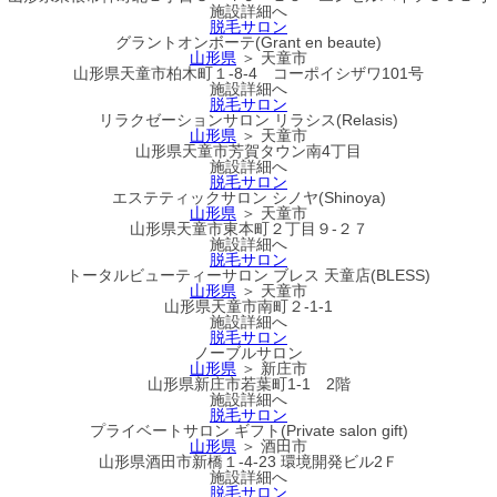
施設詳細へ
脱毛サロン
グラントオンボーテ(Grant en beaute)
山形県
＞ 天童市
山形県天童市柏木町１-8-4 コーポイシザワ101号
施設詳細へ
脱毛サロン
リラクゼーションサロン リラシス(Relasis)
山形県
＞ 天童市
山形県天童市芳賀タウン南4丁目
施設詳細へ
脱毛サロン
エステティックサロン シノヤ(Shinoya)
山形県
＞ 天童市
山形県天童市東本町２丁目９‐２７
施設詳細へ
脱毛サロン
トータルビューティーサロン ブレス 天童店(BLESS)
山形県
＞ 天童市
山形県天童市南町２-1-1
施設詳細へ
脱毛サロン
ノーブルサロン
山形県
＞ 新庄市
山形県新庄市若葉町1-1 2階
施設詳細へ
脱毛サロン
プライベートサロン ギフト(Private salon gift)
山形県
＞ 酒田市
山形県酒田市新橋１-4-23 環境開発ビル2Ｆ
施設詳細へ
脱毛サロン