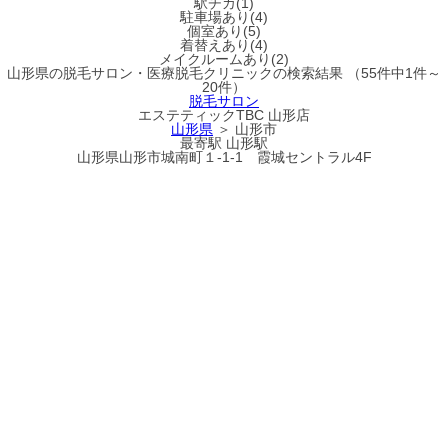
駅チカ(1)
駐車場あり(4)
個室あり(5)
着替えあり(4)
メイクルームあり(2)
山形県
の
脱毛サロン・医療脱毛クリニック
の検索結果
（55件中1件～
20件）
脱毛サロン
エステティックTBC 山形店
山形県
＞ 山形市
最寄駅
山形駅
山形県山形市城南町１-1-1 霞城セントラル4F