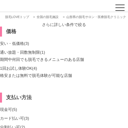
t
o
脱毛LOVEトップ
全国の脱毛施設
山形県の脱毛サロン・医療脱毛クリニック
g
g
さらに詳しい条件で絞る
l
価格
e
n
a
安い・低価格(3)
v
i
通い放題・回数無制限(1)
g
期間中何回でも脱毛できるメニューのある店舗
a
t
1回お試し体験OK(4)
i
o
格安または無料で脱毛体験が可能な店舗
n
支払い方法
現金可(5)
カード払い可(3)
分割払い可(2)