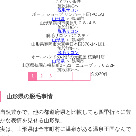
こだわり条件
施設詳細へ
脱毛サロン
ポーラ ショップ サンハート店(POLA)
山形県
＞ 鶴岡市
山形県鶴岡市美原町２８-４５
施設詳細へ
脱毛サロン
脱毛サロン バニスティ
山形県
＞ 鶴岡市
山形県鶴岡市大宝寺日本国378-14-101
施設詳細へ
脱毛サロン
オールハンドの小顔の元氣屋 桜新町店
山形県
＞ 鶴岡市
山形県鶴岡市桜新町2－23 ニューブラッサム2F
施設詳細へ
次の20件
1
2
3
山形県の脱毛事情
自然豊かで、他の都道府県と比較しても四季折々に豊
かな表情を見せる山形県。
実は、山形県は全市町村に温泉がある温泉王国なんで