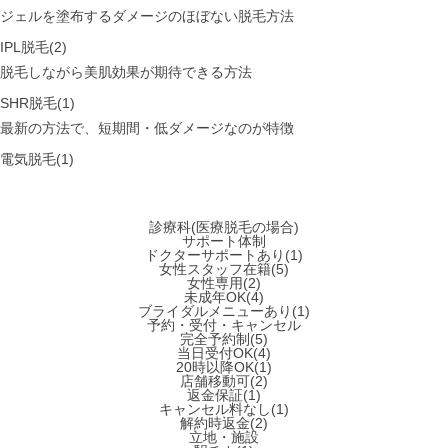
ジェルを塗布するダメージのほぼない脱毛方法
IPL脱毛(2)
脱毛しながら美肌効果が期待できる方法
SHR脱毛(1)
最新の方法で、短期間・低ダメージなのが特徴
電気脱毛(1)
診療科(医療脱毛の場合)
サポート体制
ドクターサポートあり(1)
女性スタッフ在籍(5)
女性専用(2)
未成年OK(4)
ブライダルメニューあり(1)
予約・受付・キャンセル
完全予約制(5)
当日受付OK(4)
20時以降OK(1)
店舗移動可(2)
返金保証(1)
キャンセル料なし(1)
解約時返金(2)
立地・施設