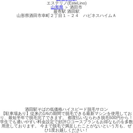
エステリノ(EsteLino)
山形県
＞ 酒田市
最寄駅
酒田駅
山形県酒田市幸町２丁目１－２４ ハピネスハイムＡ
酒田駅そばの低価格ハイスピード脱毛サロン
【駐車場あり】従来の1/6の期間で脱毛できる最新マシンを使用してお
り、最短半年で脱毛完了できます。 都度払いならわき脱毛500円から！
学生でも通いやすい料金設定で好評◎コースプランもお得なものを多数
用意しております。 今まで脱毛で満足したことがないという方も、ぜ
ひ1度お越しください！