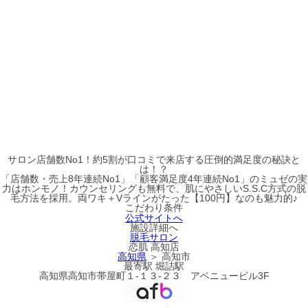
サロン店舗数No1！約5割が口コミで来店する圧倒的満足度の秘訣と
は！？
「店舗数・売上8年連続No1」「顧客満足度4年連続No1」のミュゼの実
力はホンモノ！カウンセリングも無料で、肌にやさしいS.S.C方式の脱
毛方法を採用。両ワキ＋Vラインがたった【100円】なのも魅力的♪
こだわり条件
公式サイトへ
施設詳細へ
脱毛サロン
恋肌 高知店
高知県
＞ 高知市
最寄駅
堀詰駅
高知県高知市帯屋町１-１３-２３ アベニュービル3F