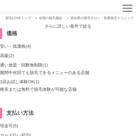
t
o
脱毛LOVEトップ
全国の脱毛施設
高知県の脱毛サロン・医療脱毛クリニック
g
g
さらに詳しい条件で絞る
l
価格
e
n
a
安い・低価格(4)
v
i
高級(2)
g
a
通い放題・回数無制限(1)
t
期間中何回でも脱毛できるメニューのある店舗
i
o
1回お試し体験OK(1)
n
格安または無料で脱毛体験が可能な店舗
支払い方法
現金可(5)
カード払い可(5)