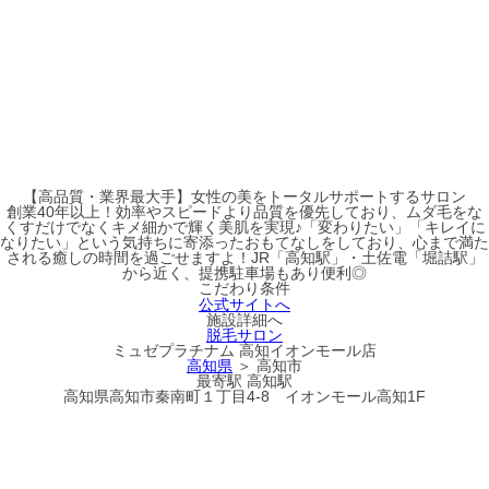
【高品質・業界最大手】女性の美をトータルサポートするサロン
創業40年以上！効率やスピードより品質を優先しており、ムダ毛をな
くすだけでなくキメ細かで輝く美肌を実現♪「変わりたい」「キレイに
なりたい」という気持ちに寄添ったおもてなしをしており、心まで満た
される癒しの時間を過ごせますよ！JR「高知駅」・土佐電「堀詰駅」
から近く、提携駐車場もあり便利◎
こだわり条件
公式サイトへ
施設詳細へ
脱毛サロン
ミュゼプラチナム 高知イオンモール店
高知県
＞ 高知市
最寄駅
高知駅
高知県高知市秦南町１丁目4-8 イオンモール高知1F