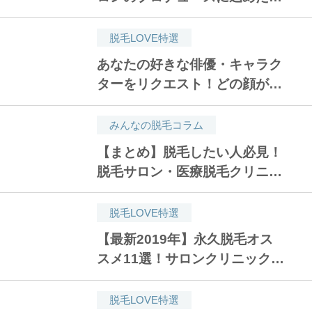
い【男の美は女をも美しくす
る】
脱毛LOVE特選
あなたの好きな俳優・キャラク
ターをリクエスト！どの顔がタ
イプ？1分であなたの好みを診
断【ヒゲ診断】
みんなの脱毛コラム
【まとめ】脱毛したい人必見！
脱毛サロン・医療脱毛クリニッ
クのおすすめ人気ランキング15
選
脱毛LOVE特選
【最新2019年】永久脱毛オス
スメ11選！サロンクリニックの
口コミ人気ランキング！安い医
療脱毛はどこ？
脱毛LOVE特選