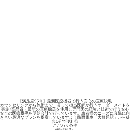
【満足度95％】最新医療機器で行う安心の医療脱毛
カウンセリングから施術まで一貫して担当医師が行うオーダーメイドを
実施♪高品質・最新の医療機器を使用し専門医の経験と技術で行う安心
安全の医療脱毛を明朗会計で行っています。患者様のニーズに真摯に向
き合い最適なプランを提案していますよ！路面電車「大橋通駅」から徒
歩1分で便利◎
こだわり条件
施設詳細へ