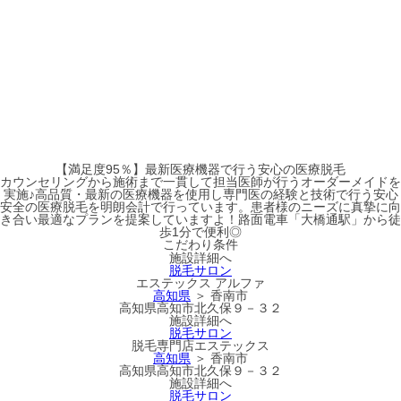
【満足度95％】最新医療機器で行う安心の医療脱毛
カウンセリングから施術まで一貫して担当医師が行うオーダーメイドを
実施♪高品質・最新の医療機器を使用し専門医の経験と技術で行う安心
安全の医療脱毛を明朗会計で行っています。患者様のニーズに真摯に向
き合い最適なプランを提案していますよ！路面電車「大橋通駅」から徒
歩1分で便利◎
こだわり条件
施設詳細へ
脱毛サロン
エステックス アルファ
高知県
＞ 香南市
高知県高知市北久保９－３２
施設詳細へ
脱毛サロン
脱毛専門店エステックス
高知県
＞ 香南市
高知県高知市北久保９－３２
施設詳細へ
脱毛サロン