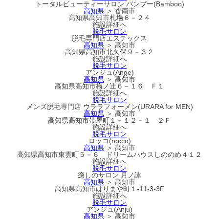
トータルビューティーサロン バンブー(Bamboo)
高知県
＞ 香南市
高知県高知市札場６－２４
施設詳細へ
脱毛サロン
脱毛専門店エステックス
高知県
＞ 高知市
高知県高知市北久保９－３２
施設詳細へ
脱毛サロン
アンジュ(Ange)
高知県
＞ 高知市
高知県高知市梅ノ辻６－１６ Ｆ１
施設詳細へ
脱毛サロン
メンズ脱毛専門店 ウララフォーメン(URARA for MEN)
高知県
＞ 高知市
高知県高知市帯屋町１－１２－１ ２Ｆ
施設詳細へ
脱毛サロン
ロッコ(rocco)
高知県
＞ 高知市
高知県高知市東雲町５－６ ドリームハウスしののめ４１２
施設詳細へ
脱毛サロン
癒しのサロン 月ノ詠
高知県
＞ 高知市
高知県高知市はりまや町１-11-3-3F
施設詳細へ
脱毛サロン
アンジュ(Anju)
高知県
＞ 高知市