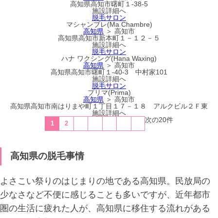
高知県高知市曙町１-38-5
施設詳細へ
脱毛サロン
マシャンブレ(Ma Chambre)
高知県
＞ 高知市
高知県高知市新本町１－１２－５
施設詳細へ
脱毛サロン
ハナ ワクシング(Hana Waxing)
高知県
＞ 高知市
高知県高知市曙町１-40-3 中村家101
施設詳細へ
脱毛サロン
プリマ(Prima)
高知県
＞ 高知市
高知県高知市南はりまや町１丁目１７－１８ アルクビル２Ｆ東
施設詳細へ
次の20件
1
2
高知県の脱毛事情
よさこい祭りのはじまりの地である高知県。民放局の
少なさなど不便に感じることも多いですが、近年都市
圏の生活に疲れた人が、高知県に移住する流れがある