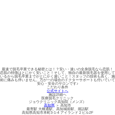
最速で脱毛卒業できる秘密とは！？安い・速いの全身脱毛なら恋肌！
恋肌の特徴はとにかく安いこと！そして、独自の最新脱毛器を使用して
いるから脱毛卒業までがとにかく速いこと！スタッフの技術も高く、施
術に痛みも伴いません。万が一の場合のドクターサポートも付いていて
安心・安全のサロンです♪
こだわり条件
公式サイトへ
施設詳細へ
医療脱毛クリニック
ジョウクリニック高知院（メンズ）
高知県
＞ 高知市
最寄駅
大橋通駅、高知城前駅、堀詰駅
高知県高知市本町3-1-4 アイランド２ビル2F