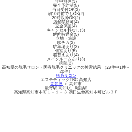
年中無休(3)
完全予約制(5)
当日受付OK(3)
朝10時前でもOK(2)
20時以降OK(2)
店舗移動可(4)
返金保証(4)
キャンセル料なし(3)
解約時返金(5)
立地・施設
駅チカ(3)
駐車場あり(3)
個室あり(5)
着替えあり(4)
メイクルームあり(3)
病院(2)
高知県
の
脱毛サロン・医療脱毛クリニック
の検索結果
（29件中1件～
20件）
脱毛サロン
エステティックTBC 高知店
高知県
＞ 高知市
最寄駅
高知駅、堀詰駅
高知県高知市本町１－１－３ 朝日生命高知本町ビル３Ｆ