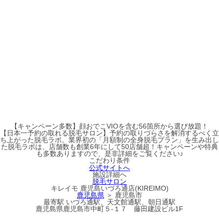
【キャンペーン多数】顔おでこVIOを含む56箇所から選び放題！
【日本一予約の取れる脱毛サロン】予約の取りづらさを解消するべく立
ち上がった脱毛ラボ。業界初の「月額制の全身脱毛プラン」を生み出し
た脱毛ラボは、店舗数も創業6年にして50店舗超！キャンペーンや特典
も多数ありますので、是非詳細をご覧ください♪
こだわり条件
公式サイトへ
施設詳細へ
脱毛サロン
キレイモ 鹿児島いづろ通店(KIREIMO)
鹿児島県
＞ 鹿児島市
最寄駅
いづろ通駅、天文館通駅、朝日通駅
鹿児島県鹿児島市中町５-１７ 藤田建設ビル1F