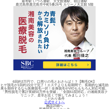
最寄駅
いづろ通駅、天文館通駅、朝日通駅
鹿児島県鹿児島市中町5番26号 カリーノ天文館 5階
6回約3万円で、口周りの毛とおさらば！？【剛毛OK】
ヒゲ脱毛が1回約15分で完了！エステよりも短期間で、長期的な減毛効
果を期待するなら医療脱毛一択！全身脱毛やVIOももちろん対応可能。
「男性脱毛で累計実績50万件を突破」「全国61院対応」の湘南美容ク
リニック、是非お近くで探してみましょう！
こだわり条件
公式サイトへ
施設詳細へ
医療脱毛クリニック