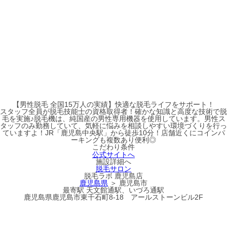
【男性脱毛 全国15万人の実績】快適な脱毛ライフをサポート！
スタッフ全員が脱毛技能士の資格取得者！確かな知識と高度な技術で脱
毛を実施♪脱毛機は、純国産の男性専用機器を使用しています。男性ス
タッフのみ勤務していて、気軽に悩みを相談しやすい環境づくりを行っ
ていますよ！JR「鹿児島中央駅」から徒歩10分！店舗近くにコインパ
ーキングも複数あり便利◎
こだわり条件
公式サイトへ
施設詳細へ
脱毛サロン
脱毛ラボ 鹿児島店
鹿児島県
＞ 鹿児島市
最寄駅
天文館通駅、いづろ通駅
鹿児島県鹿児島市東千石町8-18 アールストーンビル2F