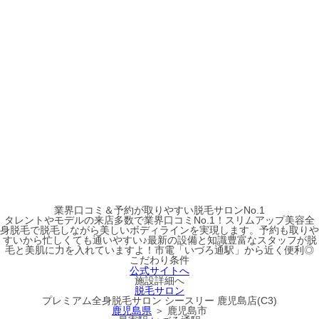
業界口コミ＆予約が取りやすい脱毛サロンNo.1
タレントやモデルの来店多数で業界口コミNo.1！スリムアップ美容全
身脱毛で脱毛しながら美しいボディラインを実現します。予約も取りや
すいから忙しくても通いやすい♪最新の設備と知識豊富なスタッフが脱
毛と美肌に力を入れていますよ！市電「いづろ通駅」から近く便利◎
こだわり条件
公式サイトへ
施設詳細へ
脱毛サロン
プレミアム全身脱毛サロン シースリー 鹿児島店(C3)
鹿児島県
＞ 鹿児島市