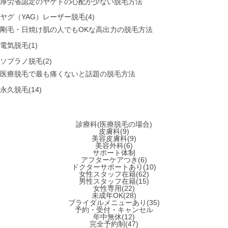
厚労省認定のヤケドの心配が少ない脱毛方法
ヤグ（YAG）レーザー脱毛(4)
剛毛・日焼け肌の人でもOKな高出力の脱毛方法
電気脱毛(1)
ソプラノ脱毛(2)
医療脱毛で最も痛くないと話題の脱毛方法
永久脱毛(14)
診療科(医療脱毛の場合)
皮膚科(9)
美容皮膚科(9)
美容外科(6)
サポート体制
アフターケアつき(6)
ドクターサポートあり(10)
女性スタッフ在籍(62)
男性スタッフ在籍(15)
女性専用(22)
未成年OK(28)
ブライダルメニューあり(35)
予約・受付・キャンセル
年中無休(12)
完全予約制(47)