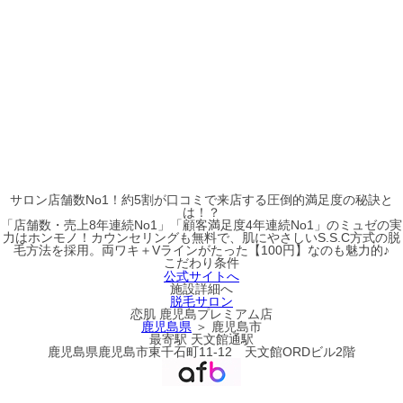
サロン店舗数No1！約5割が口コミで来店する圧倒的満足度の秘訣と
は！？
「店舗数・売上8年連続No1」「顧客満足度4年連続No1」のミュゼの実
力はホンモノ！カウンセリングも無料で、肌にやさしいS.S.C方式の脱
毛方法を採用。両ワキ＋Vラインがたった【100円】なのも魅力的♪
こだわり条件
公式サイトへ
施設詳細へ
脱毛サロン
恋肌 鹿児島プレミアム店
鹿児島県
＞ 鹿児島市
最寄駅
天文館通駅
鹿児島県鹿児島市東千石町11-12 天文館ORDビル2階