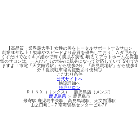
【高品質・業界最大手】女性の美をトータルサポートするサロン
創業40年以上！効率やスピードより品質を優先しており、ムダ毛をな
くすだけでなくキメ細かで輝く美肌を実現♪明るくアットホームな雰囲
気のサロンは、一人ひとりの悩みに親身になって対応していて安心でき
ますよ！市電「天文館通駅」から徒歩2分、「高見馬場駅」から徒歩3
分！提携駐車場も複数あり便利◎
こだわり条件
公式サイトへ
施設詳細へ
脱毛サロン
ＲＩＮＸ（リンクス） 鹿児島店（メンズ）
鹿児島県
＞ 鹿児島市
最寄駅
鹿児島中央駅、高見馬場駅、天文館通駅
山之口町1－7 南海貿易センタービル7Ｆ