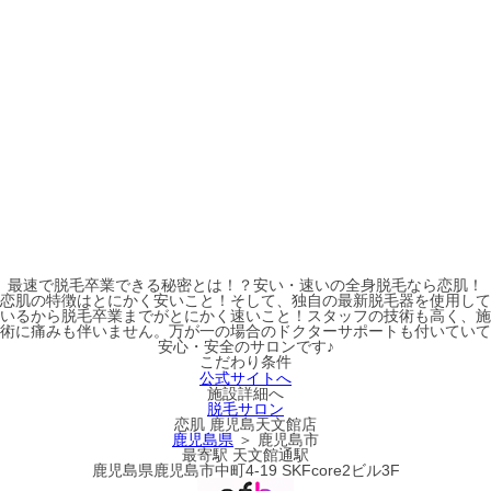
最速で脱毛卒業できる秘密とは！？安い・速いの全身脱毛なら恋肌！
恋肌の特徴はとにかく安いこと！そして、独自の最新脱毛器を使用して
いるから脱毛卒業までがとにかく速いこと！スタッフの技術も高く、施
術に痛みも伴いません。万が一の場合のドクターサポートも付いていて
安心・安全のサロンです♪
こだわり条件
公式サイトへ
施設詳細へ
脱毛サロン
恋肌 鹿児島天文館店
鹿児島県
＞ 鹿児島市
最寄駅
天文館通駅
鹿児島県鹿児島市中町4-19 SKFcore2ビル3F