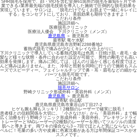
SHR脱毛を採用で、顔・VIOを含む全身61箇所の脱毛を最短6ヶ月で卒
業できる♪業界最先端の脱毛技術を導入した施術で圧倒的な脱毛効果を
実現しています。サロンは、「脱毛だけでなくお肌まで一緒にキレイに
する」をコンセプトにしており、美肌効果も期待できますよ！
こだわり条件
施設詳細へ
医療脱毛クリニック
医療法人優会 下川クリニック（メンズ）
鹿児島県
＞ 鹿児島市
最寄駅
竜ケ水駅
鹿児島県鹿児島市吉野町2288番地2
蓄熱式脱毛で痛みが少なくキレイな仕上がりに
下川クリニックで導入している蓄熱式脱毛は色黒・日焼け肌・産毛・金
髪など様々な状態・条件に合わせた設定が可能で、男性の剛毛でも高い
効果を発揮します。痛みに関しては、ほんのり温かく感じる程度でほと
んど痛みはありません。また、冷却と照射を同時に行うので施術もスム
ーズでスピーディー。フェイシャルチップで鼻・耳・眉毛などの細かな
パーツも脱毛可能です。
こだわり条件
施設詳細へ
脱毛サロン
野崎クリニック形成外科・美容外科（メンズ）
鹿児島県
＞ 鹿児島市
最寄駅
谷山駅
鹿児島県鹿児島市東谷山5丁目27-2
ヒゲも腕も脚もスッキリ！2種類のレーザーで確実に脱毛！
患者様との信頼関係を大切に。「小さなけが」から「美容外科」まで幅
広く治療を行う野崎クリニック形成外科・美容外科。アレキサンドライ
トレーザーとYAGレーザーの2種類のレーザーを用いてツルツルの清潔
肌へと導きます。両ワキの場合なら3～7回でほとんど気にならないレ
ベルに！毛量の多い方や皮膚に色素沈着がある方は年間保証コースがオ
ススメです。