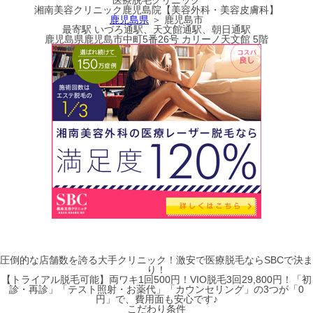
湘南美容クリニック鹿児島院【美容外科・美容皮膚科】
鹿児島県
＞ 鹿児島市
最寄駅
いづろ通駅、天文館通駅、朝日通駅
鹿児島県鹿児島市中町5番26号 カリーノ天文館 5階
圧倒的な店舗数を誇る大手クリニック！激安で医療脱毛ならSBCで決ま
り！
【トライアル脱毛可能】両ワキ1回500円！VIO脱毛3回29,800円！「初
診・再診」「テスト照射・お薬代」「カウンセリング」の3つが「0
円」で、費用面も安心です♪
こだわり条件