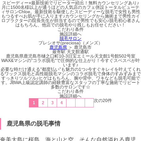
スピーディー×最新技術でリピーター続出！無料カウンセリングあり♪
月に1500名様以上が通うほどの人気店のカフェ併設トータルビューテ
ィサロンChloe。最新技術を駆使したスピーディーな脱毛で女性も男性
もつるすべお肌が手に入ります♪カウンセリングから施術まで男性カイ
ロプラクターの院長先生が担当するので男性でも安心♪脱毛初心者さん
はもちろん、他店での脱毛やり残しもお任せください！
こだわり条件
施設詳細へ
脱毛サロン
プレシオサ(preciosa)（メンズ）
鹿児島県
＞ 鹿児島市
最寄駅
天文館通駅
鹿児島県鹿児島市樋之口町10-3日宝エミール天文館1号館502号室
WAX&マシンの"コラボ脱毛"で圧倒的な仕上がり！今すぐスベスベが叶
います♪
必要な時だけ通える"都度払い"も魅力の1つ♪今すぐキレイを叶えてくれ
るワックス脱毛と高性能脱毛マシンのコラボ脱毛で身体のすみずみまで
すっきりツルツル♪ヒゲはもちろん、腕や背中、ワキなども脱毛可能で
す。JBWA上級認定講師の経験豊富なスタッフの丁寧な施術でリピート
多数のサロンです☆
こだわり条件
施設詳細へ
次の20件
1
2
3
4
鹿児島県の脱毛事情
奄美大島に桜島、海と山と空。そんな自然溢れる鹿児