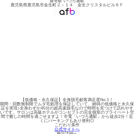
最寄駅
いづろ通駅
鹿児島県鹿児島市金生町２－１４ 金生クリスタルビル６Ｆ
【低価格・永久保証】全身脱毛顧客満足度No.1！
期間・回数無制限でムダ毛処理を保証していて、納得の低価格と永久保
証を実現♪全身わずか45分の超高速脱毛なので時間を見つけて訪れやす
いです。サロンは高級ホテルがコンセプトの完全個室のプライベート空
間で癒しの時間を過ごせますよ！市電「いづろ通駅」から徒歩2分！近
くにパーキングもあり便利◎
こだわり条件
公式サイトへ
施設詳細へ