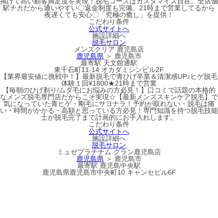
掲げて高い顧客満足度を実現！脱毛コースはカスタマイズ自在。全店舗
駅チカだから通いやすい〇返金制度も完備。21時まで営業してるから
夜遅くても安心〇「究極の癒し」を提供！
こだわり条件
公式サイトへ
施設詳細へ
脱毛サロン
メンズクリア 鹿児島店
鹿児島県
＞ 鹿児島市
最寄駅
天文館通駅
東千石町11-14 オカダミシンビル2F
【業界最安値に挑戦中！】最新脱毛で青ひげ卒業＆清潔感UP♪ヒゲ脱毛
体験１回¥1800★21時まで営業
【毎朝のひげ剃り/ムダ毛にお悩みの方必見！】口コミで話題の本格的
なメンズ脱毛専門店だからこそ実現☆【最新メンズスキンケア脱毛】で
気になっていた青ヒゲ・剛毛にサヨナラ！予約が取れない・脱毛は痛
い・時間がかかる・高額と思っている方必見！専門知識を持つ脱毛技能
士が脱毛完了まで計画的にお手入れします。
こだわり条件
公式サイトへ
施設詳細へ
脱毛サロン
ミュゼプラチナム グラン鹿児島店
鹿児島県
＞ 鹿児島市
最寄駅
鹿児島中央駅
鹿児島県鹿児島市中央町10 キャンセビル6F