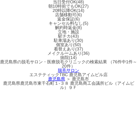
当日受付OK(48)
朝10時前でもOK(27)
20時以降OK(14)
店舗移動可(6)
返金保証(6)
キャンセル料なし(5)
解約時返金(8)
立地・施設
駅チカ(43)
駐車場あり(30)
個室あり(50)
着替えあり(37)
メイクルームあり(36)
病院(14)
鹿児島県
の
脱毛サロン・医療脱毛クリニック
の検索結果
（76件中1件～
20件）
脱毛サロン
エステティックTBC 鹿児島アイムビル店
鹿児島県
＞ 鹿児島市
鹿児島県鹿児島市東千石町１-３８ 鹿児島商工会議所ビル（アイムビ
ル）９Ｆ