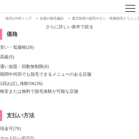
t
o
脱毛LOVEトップ
全国の脱毛施設
鹿児島県の脱毛サロン・医療脱毛クリニッ
g
g
さらに詳しい条件で絞る
l
価格
e
n
a
安い・低価格(26)
v
i
高級(5)
g
a
通い放題・回数無制限(6)
t
期間中何回でも脱毛できるメニューのある店舗
i
o
1回お試し体験OK(35)
n
格安または無料で脱毛体験が可能な店舗
支払い方法
現金可(76)
カード払い可(52)