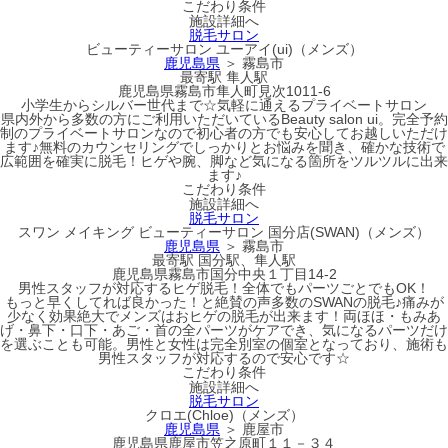
こだわり条件
施設詳細へ
脱毛サロン
ビューティーサロン ユーアイ(ui)（メンズ）
鹿児島県
＞ 霧島市
最寄駅
隼人駅
鹿児島県霧島市隼人町見次1011-6
小学生からシルバー世代まで☆気軽に通えるプライベートサロン
県内外から多数の方にご利用いただいているBeauty salon ui。完全予約
制のプライベートサロンなので初心者の方でも安心してお越しいただけ
ます♪無料のカウンセリングでしっかりとお悩みを聞き、確かな技術で
広範囲を確実に脱毛！ヒゲや腕、脚など気になる箇所をツルツルに出来
ます♪
こだわり条件
施設詳細へ
脱毛サロン
スワン メイキング ビューティーサロン 国分店(SWAN)（メンズ）
鹿児島県
＞ 霧島市
最寄駅
国分駅、隼人駅
鹿児島県霧島市国分中央１丁目14-2
男性スタッフが対応するヒゲ脱毛！全体でもパーツごとでもOK！
もっと早くしてれば良かった！と絶賛の声多数のSWANの脱毛♪痛みが
少なく効果絶大でメンズはおヒゲの脱毛が出来ます！両ほほ・もみあ
げ・鼻下・口下・あご・首の全パーツがケアでき、気になるパーツだけ
を選ぶことも可能。男性と女性は完全別室の個室となっており、施術も
男性スタッフが対応するので安心です☆
こだわり条件
施設詳細へ
脱毛サロン
クロエ(Chloe)（メンズ）
鹿児島県
＞ 鹿屋市
鹿児島県鹿屋市笠之原町１１－３４