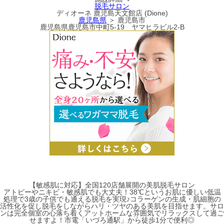
脱毛サロン
ディオーネ 鹿児島天文館店 (Dione)
鹿児島県
＞ 鹿児島市
鹿児島県鹿児島市中町5-19 ヤマヒラビル2-B
【敏感肌に対応】全国120店舗展開の美肌脱毛サロン
アトピーやニキビ・敏感肌でも大丈夫！38℃というお肌に優しい低温
処理で3歳の子供でも通える脱毛を実現♪コラーゲンの生成・肌細胞の
活性化を促し脱毛をしながらハリ・ツヤのある美肌を目指せます。サロ
ンは完全個室の心落ち着くアットホームな雰囲気でリラックスして過ご
せますよ！市電「いづろ通駅」から徒歩1分で便利◎