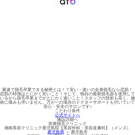
最速で脱毛卒業できる秘密とは！？安い・速いの全身脱毛なら恋肌！
恋肌の特徴はとにかく安いこと！そして、独自の最新脱毛器を使用して
いるから脱毛卒業までがとにかく速いこと！スタッフの技術も高く、施
術に痛みも伴いません。万が一の場合のドクターサポートも付いていて
安心・安全のサロンです♪
こだわり条件
公式サイトへ
施設詳細へ
医療脱毛クリニック
湘南美容クリニック鹿児島院【美容外科・美容皮膚科】（メンズ）
鹿児島県
＞ 鹿児島市